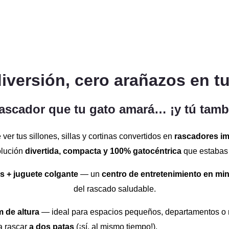
diversión, cero arañazos en t
rascador que tu gato amará… ¡y tú tamb
er tus sillones, sillas y cortinas convertidos en
rascadores i
olución
divertida, compacta y 100% gatocéntrica
que estabas
 + juguete colgante
— un
centro de entretenimiento en min
del rascado saludable.
m de altura
— ideal para espacios pequeños, departamentos o 
a rascar
a dos patas
(¡sí, al mismo tiempo!).