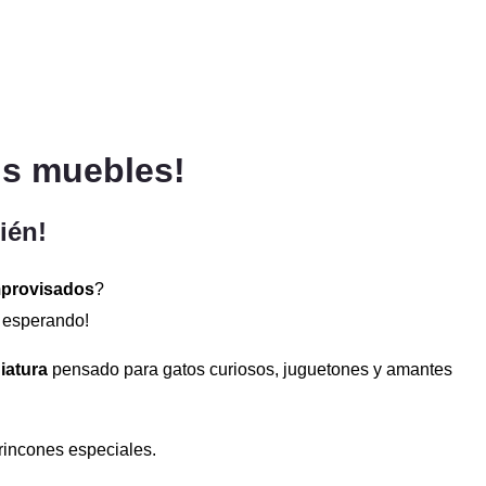
us muebles!
ién!
mprovisados
?
 esperando!
iatura
pensado para gatos curiosos, juguetones y amantes
rincones especiales.