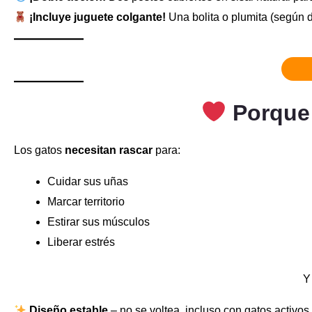
¡Incluye juguete colgante!
Una bolita o plumita (según 
Porque
Los gatos
necesitan rascar
para:
Cuidar sus uñas
Marcar territorio
Estirar sus músculos
Liberar estrés
Y
Diseño estable
– no se voltea, incluso con gatos activos