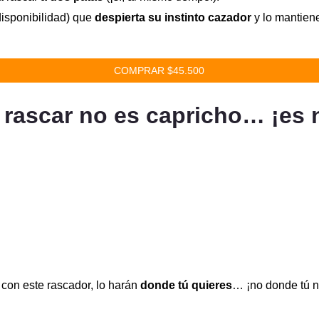
disponibilidad) que
despierta su instinto cazador
y lo mantiene
COMPRAR $45.500
 rascar no es capricho… ¡es 
 con este rascador, lo harán
donde tú quieres
… ¡no donde tú n
.