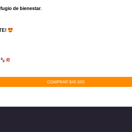
efugio de bienestar
.
TE!
COMPRAR $45.500