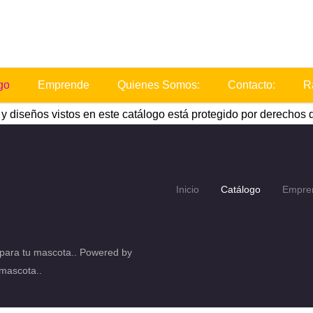
go
Emprende
Quienes Somos:
Contacto:
R
 diseños vistos en este catálogo está protegido por derechos d
Inicio
Catálogo
Empre
para tu mascota.. Powered by
mascota..