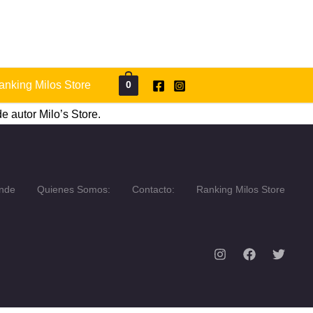
anking Milos Store
0
e autor Milo’s Store.
nde
Quienes Somos:
Contacto:
Ranking Milos Store