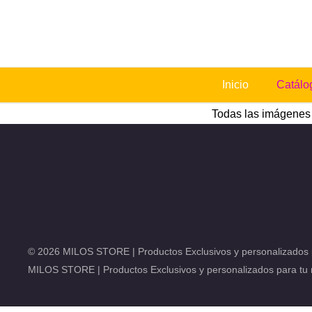
Ir
al
contenido
Inicio
Catálo
Todas las imágenes y
© 2026 MILOS STORE | Productos Exclusivos y personalizados 
MILOS STORE | Productos Exclusivos y personalizados para tu 